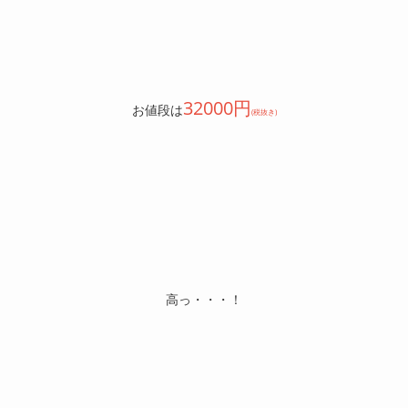
32000円
お値段は
(税抜き)
高っ・・・！