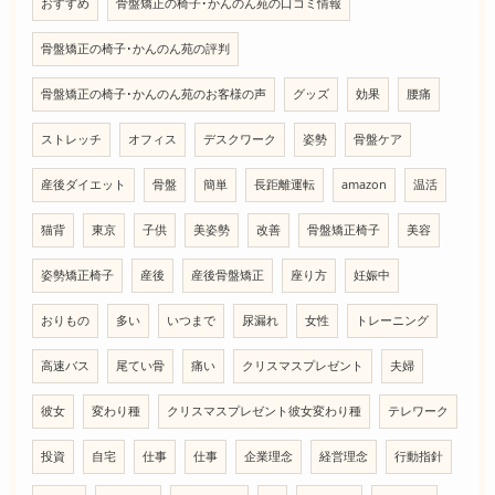
おすすめ
骨盤矯正の椅子･かんのん苑の口コミ情報
骨盤矯正の椅子･かんのん苑の評判
骨盤矯正の椅子･かんのん苑のお客様の声
グッズ
効果
腰痛
ストレッチ
オフィス
デスクワーク
姿勢
骨盤ケア
産後ダイエット
骨盤
簡単
長距離運転
amazon
温活
猫背
東京
子供
美姿勢
改善
骨盤矯正椅子
美容
姿勢矯正椅子
産後
産後骨盤矯正
座り方
妊娠中
おりもの
多い
いつまで
尿漏れ
女性
トレーニング
高速バス
尾てい骨
痛い
クリスマスプレゼント
夫婦
彼女
変わり種
クリスマスプレゼント彼女変わり種
テレワーク
投資
自宅
仕事
仕事
企業理念
経営理念
行動指針