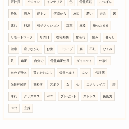
正社員
ビジョン
インテリア
色
骨盤底筋
こつばん
身体
痛み
筋トレ
何歳から
原因
若い
歪み
床
疲れ
解消
椅子クッション
対策
座る
座ったまま
リモートワーク
母の日
在宅勤務
尿もれ
悩み
暮らし
健康
座りながら
お腹
ドライブ
腰
不妊
むくみ
足
矯正
自分で
骨盤矯正効果
ダイエット
仕事中
自分で整体
背もたれなし
骨盤ベルト
ない
代理店
坐骨神経痛
高齢者
ズボラ
女
心
エクササイズ
脚
痺れ
クリスマス
2021
プレゼント
ストレス
免疫力
30代
主婦